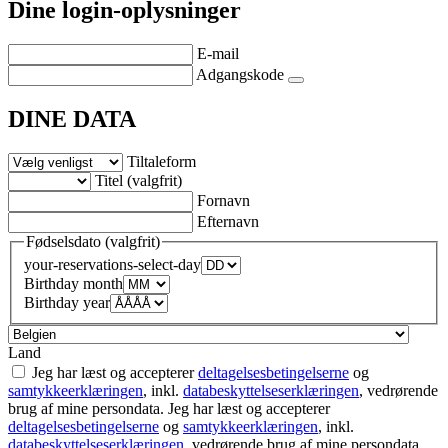
Dine login-oplysninger
E-mail
Adgangskode
DINE DATA
Tiltaleform
Titel (valgfrit)
Fornavn
Efternavn
Fødselsdato (valgfrit)
your-reservations-select-day
Birthday month
Birthday year
Land
Jeg har læst og accepterer
deltagelsesbetingelserne
og
samtykkeerklæringen
, inkl.
databeskyttelseserklæringen
, vedrørende
brug af mine persondata.
Jeg har læst og accepterer
deltagelsesbetingelserne
og
samtykkeerklæringen
, inkl.
databeskyttelseserklæringen
, vedrørende brug af mine persondata.